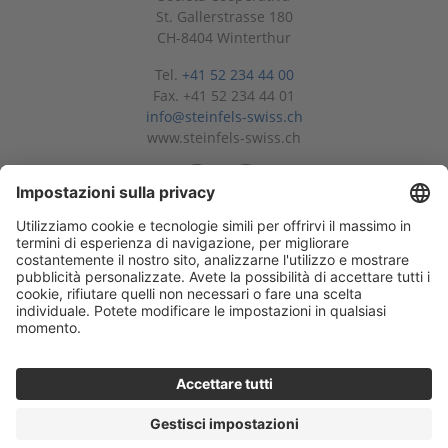
St. Gallerstrasse 180
CH-8404 Winterthur
Tel.
+41 52 234 44 00
Fax. +41 52 234 44 01
info@steinfels-swiss.ch
www.steinfels-swiss.ch