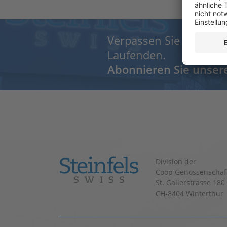
Verpassen Sie nichts 
Laufenden.
Abonnieren Sie unser
Division der
Coop Genossenschaf
St. Gallerstrasse 180
CH-8404 Winterthur