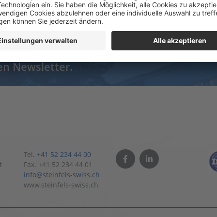
und bleiben Sie immer auf dem
en Newsletter.
Tel.
+41 52 234 44 00
t
Fax. +41 52 234 44 01
info@steinfels-swiss.ch
www.steinfels-swiss.ch