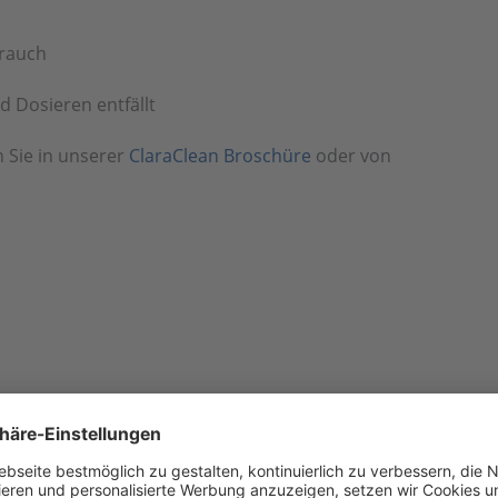
rauch
 Dosieren entfällt
 Sie in unserer
ClaraClean Broschüre
oder von