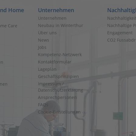
and Home
Unternehmen
Nachhaltig
Unternehmen
Nachhaltigkei
Neubau in Winterthur
Nachhaltige P
ome Care
Über uns
Engagement
News
CO2 Fussabdr
Jobs
Kompetenz-Netzwerk
Kontaktformular
en
Lageplan
Geschäftsprinzipien
Impressum /
onen
Datenschutzerklärung
Ansprechpersonen
FAQs
Cookie-Einstellungen