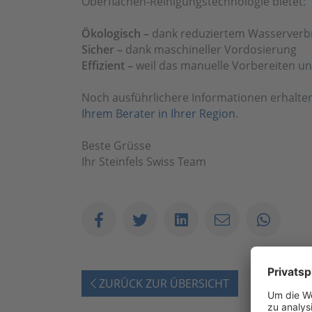
Oberflächen-Reinigungstechnologie bietet:
Ökologisch –
dank reduziertem Wasserverb
Sicher –
dank maschineller Vordosierung
Effizient –
weil das manuelle Vorbereiten und
Noch ausführlichere Informationen erhalten
Ihrem Berater in Ihrer Region
.
Beste Grüsse
Ihr Steinfels Swiss Team
ZURÜCK ZUR ÜBERSICHT