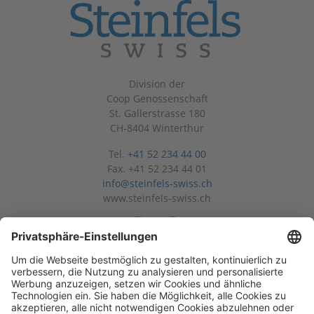
Division der
Coop Genossenschaft
St. Gallerstrasse 180
CH-8404 Winterthur
Tel.
+41 52 234 44 00
Fax. +41 52 234 44 01
info@steinfels-swiss.ch
www.steinfels-swiss.ch