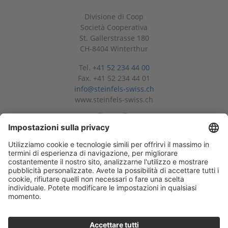
Divisione di Coop
Società Cooperativa
St. Gallerstrasse 180
CH-8404 Winterthur
Tel.
+41 52 234 44 00
Fax. +41 52 234 44 01
info@steinfels-swiss.ch
www.steinfels-swiss.ch