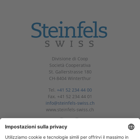
Divisione di Coop
Società Cooperativa
St. Gallerstrasse 180
CH-8404 Winterthur
Tel.
+41 52 234 44 00
Fax. +41 52 234 44 01
info@steinfels-swiss.ch
www.steinfels-swiss.ch