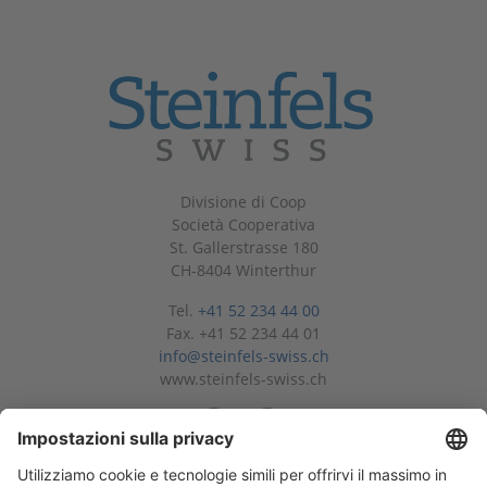
Divisione di Coop
Società Cooperativa
St. Gallerstrasse 180
CH-8404 Winterthur
Tel.
+41 52 234 44 00
Fax. +41 52 234 44 01
info@steinfels-swiss.ch
www.steinfels-swiss.ch