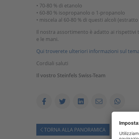
• 70-80 % di etanolo
• 60-80 % isopropanolo o 1-propanolo
• miscela al 60-80 % di questi alcoli (estrat
Il nostra assortimento è adatto ai rispettivi ti
e le mani.
Qui troverete ulteriori informazioni sul tema
Cordiali saluti
Il vostro Steinfels Swiss-Team
TORNA ALLA PANORAMICA