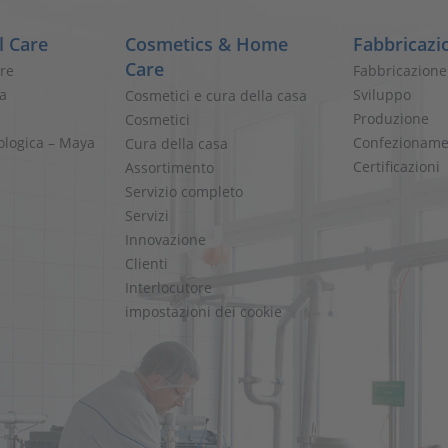
l Care
Cosmetics & Home
Fabbricazi
Care
are
Fabbricazione
ia
Sviluppo
Cosmetici e cura della casa
Produzione
Cosmetici
cologica – Maya
Confezioname
Cura della casa
Certificazioni
Assortimento
Servizio completo
Servizi
Innovazione
Clienti
Interlocutore
impostazioni dei cookie