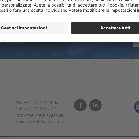
siate sempre aggiornati.
wsletter.
Tel.
+41 52 234 44 00
Fax. +41 52 234 44 01
info@steinfels-swiss.ch
www.steinfels-swiss.ch