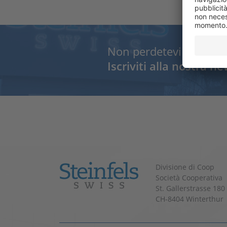
Non perdetevi nulla e 
Iscriviti alla nostra ne
Divisione di Coop
Società Cooperativa
St. Gallerstrasse 180
CH-8404 Winterthur