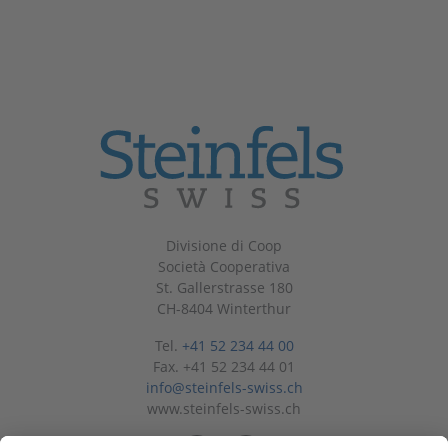
Divisione di Coop
Società Cooperativa
St. Gallerstrasse 180
CH-8404 Winterthur
Tel.
+41 52 234 44 00
Fax. +41 52 234 44 01
info@steinfels-swiss.ch
www.steinfels-swiss.ch