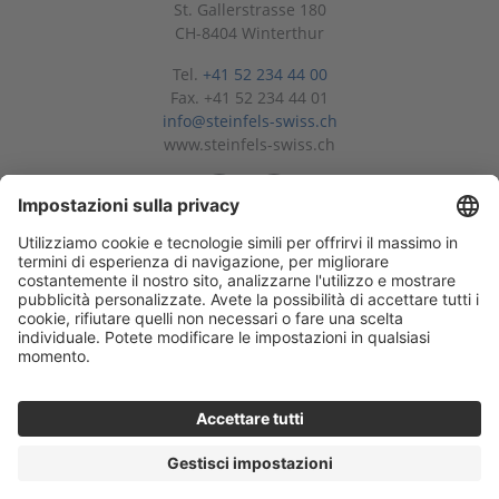
St. Gallerstrasse 180
CH-8404 Winterthur
Tel.
+41 52 234 44 00
Fax. +41 52 234 44 01
info@steinfels-swiss.ch
www.steinfels-swiss.ch