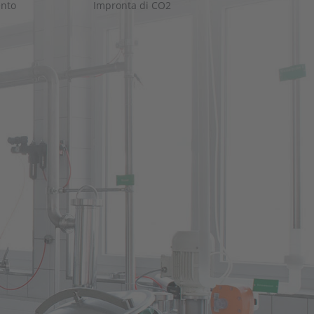
nto
Impronta di CO2