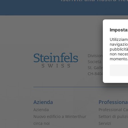
Divisione di Coop
Società Cooperativa
St. Gallerstrasse 180
CH-8404 Winterthur
Azienda
Professiona
Azienda
Professional C
Nuovo edificio a Winterthur
Settori di puliz
circa noi
Servizi