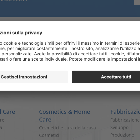
Tel.
+41 52 234 44 00
Fax. +41 52 234 44 01
info@steinfels-swiss.ch
www.steinfels-swiss.ch
l Care
Cosmetics & Home
Fabbricazi
Care
are
Fabbricazione
ia
Sviluppo
Cosmetici e cura della casa
Produzione
Cosmetici