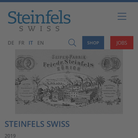
DE
FR
IT
EN
JOBS
SHOP
STEINFELS SWISS
2019