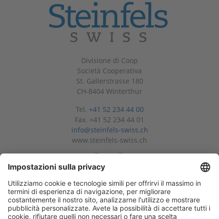
Divisione di Coop
Società Cooperativa
St. Gallerstrasse 180
CH-8404 Winterthur
Tel.
+41 52 234 44 00
Fax. +41 52 234 44 01
info@steinfels-swiss.ch
www.steinfels-swiss.ch