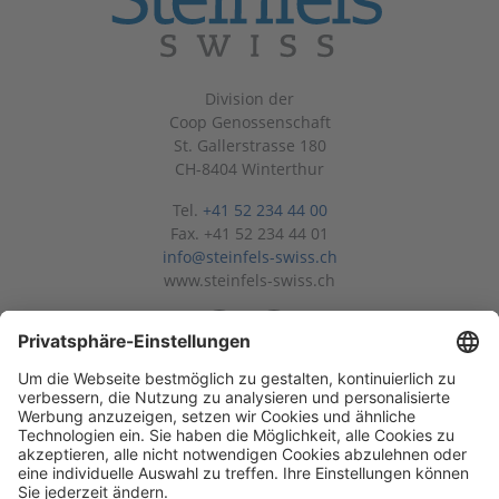
Division der
Coop Genossenschaft
St. Gallerstrasse 180
CH-8404 Winterthur
Tel.
+41 52 234 44 00
Fax. +41 52 234 44 01
info@steinfels-swiss.ch
www.steinfels-swiss.ch