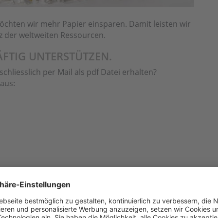
öchten wir mehr Papier einsparen. Damit leisten wir
z der weltweiten Ressourcen.
ÄFTIG UNTERSTÜTZEN.
hliesslich per Mail als pdf Datei erhalten?
 aus: