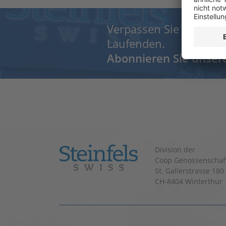
Verpassen Sie nichts 
Laufenden.
Abonnieren Sie unser
Division der
Coop Genossenschaf
St. Gallerstrasse 180
CH-8404 Winterthur