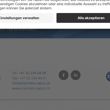
und bleiben Sie immer auf dem
en Newsletter.
Tel.
+41 52 234 44 00
t
Fax. +41 52 234 44 01
info@steinfels-swiss.ch
www.steinfels-swiss.ch