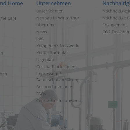
and Home
Unternehmen
Nachhaltig
Unternehmen
Nachhaltigkei
Neubau in Winterthur
Nachhaltige P
ome Care
Über uns
Engagement
News
CO2 Fussabdr
Jobs
Kompetenz-Netzwerk
Kontaktformular
en
Lageplan
Geschäftsprinzipien
Impressum /
onen
Datenschutzerklärung
Ansprechpersonen
FAQs
Cookie-Einstellungen