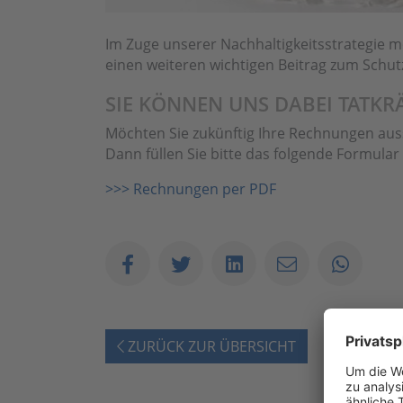
Im Zuge unserer Nachhaltigkeitsstrategie m
einen weiteren wichtigen Beitrag zum Schut
SIE KÖNNEN UNS DABEI TATKR
Möchten Sie zukünftig Ihre Rechnungen aussc
Dann füllen Sie bitte das folgende Formular
>>> Rechnungen per PDF
ZURÜCK ZUR ÜBERSICHT