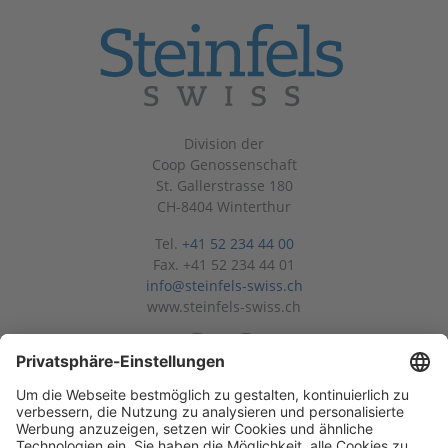
Division der
Coop Genossenschaft
St. Gallerstrasse 180
CH-8404 Winterthur
Tel.
+41 52 234 44 00
Fax. +41 52 234 44 01
info@steinfels-swiss.ch
www.steinfels-swiss.ch