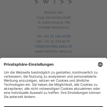
Division der
Coop Genossenschaft
St. Gallerstrasse 180
CH-8404 Winterthur
Tel.
+41 52 234 44 00
Fax. +41 52 234 44 01
info@steinfels-swiss.ch
www.steinfels-swiss.ch