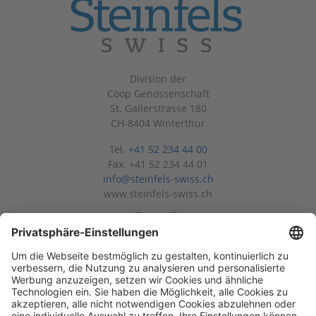
Division der
Coop Genossenschaft
St. Gallerstrasse 180
CH-8404 Winterthur
Tel.
+41 52 234 44 00
Fax. +41 52 234 44 01
info@steinfels-swiss.ch
www.steinfels-swiss.ch