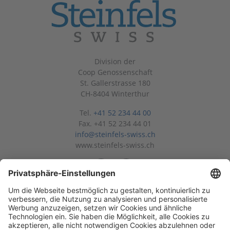
Division der
Coop Genossenschaft
St. Gallerstrasse 180
CH-8404 Winterthur
Tel.
+41 52 234 44 00
Fax. +41 52 234 44 01
info@steinfels-swiss.ch
www.steinfels-swiss.ch