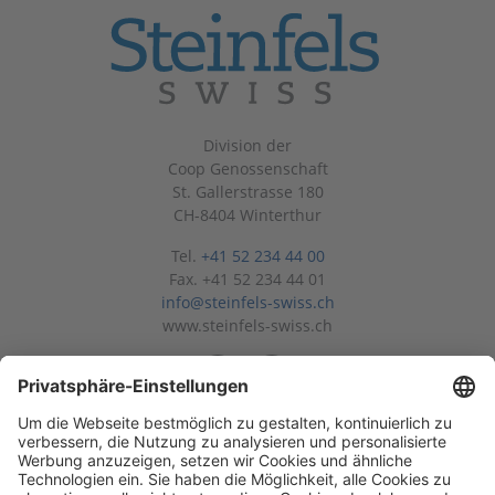
Division der
Coop Genossenschaft
St. Gallerstrasse 180
CH-8404 Winterthur
Tel.
+41 52 234 44 00
Fax. +41 52 234 44 01
info@steinfels-swiss.ch
www.steinfels-swiss.ch