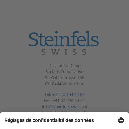
Division de Coop
Société Coopérative
St. Gallerstrasse 180
CH-8404 Winterthur
Tel.
+41 52 234 44 00
Fax. +41 52 234 44 01
info@steinfels-swiss.ch
www.steinfels-swiss.ch