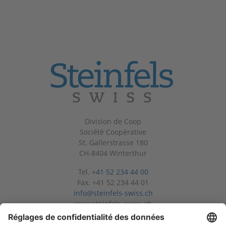
Division de Coop
Société Coopérative
St. Gallerstrasse 180
CH-8404 Winterthur
Tel.
+41 52 234 44 00
Fax. +41 52 234 44 01
info@steinfels-swiss.ch
www.steinfels-swiss.ch