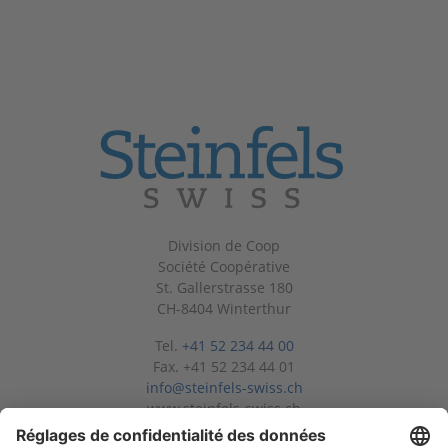
Division de Coop
Société Coopérative
St. Gallerstrasse 180
CH-8404 Winterthur
Tel.
+41 52 234 44 00
Fax. +41 52 234 44 01
info@steinfels-swiss.ch
www.steinfels-swiss.ch