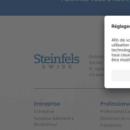
Division de Coop
Société Coopérative
St. Gallerstrasse 180
CH-8404 Winterthur
Entreprise
Professiona
Entreprise
Professional C
Nouveau bâtiment à
Domaines du n
Winterthour
Prestations