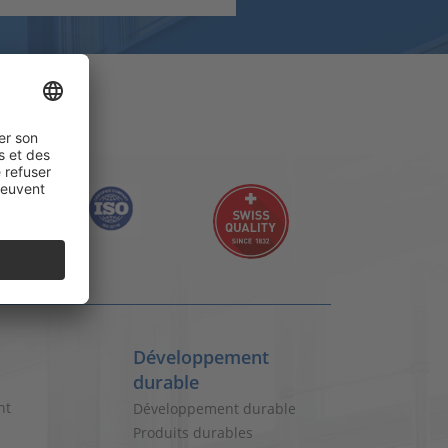
Développement
durable
nt
Développement durable
Produits durables