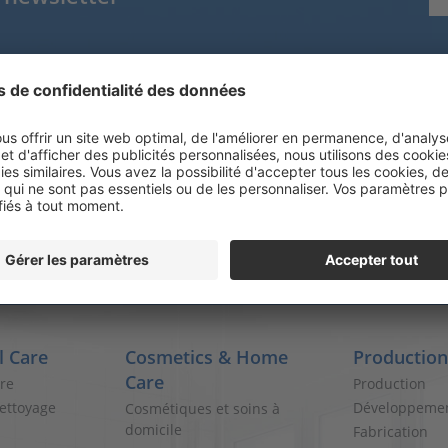
Tel.
+41 52 234 44 00
Fax. +41 52 234 44 01
info@steinfels-swiss.ch
www.steinfels-swiss.ch
l Care
Cosmetics & Home
Production
Care
are
Production
ettoyage
Développeme
Cosmétiques et soins à
domicile
Fabrication