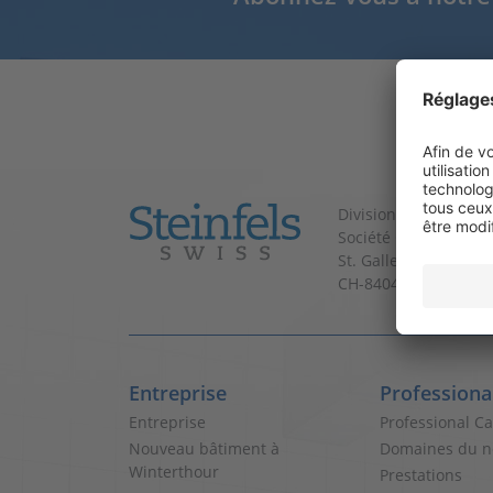
Division de Coop
Société Coopérative
St. Gallerstrasse 180
CH-8404 Winterthur
Entreprise
Professiona
Entreprise
Professional C
Nouveau bâtiment à
Domaines du n
Winterthour
Prestations