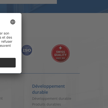
Développement
durable
nt
Développement durable
Produits durables