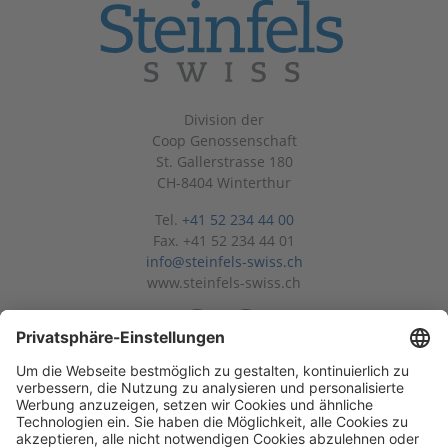
Division der
Coop Genossenschaft
St. Gallerstrasse 180
CH-8404 Winterthur
Tel.
+41 52 234 44 00
Fax. +41 52 234 44 01
info@steinfels-swiss.ch
www.steinfels-swiss.ch